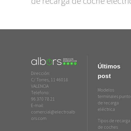
de recarga de coche eléctri
Últimos
Dirección:
post
C/ Torres, 11 46018
VALENCIA
Modelos
Telefono:
terminales punto
96 370 78 21
de recarga
E-mail:
eléctrica
comercial@electroalb
ors.com
Tipos de recarga
de coches