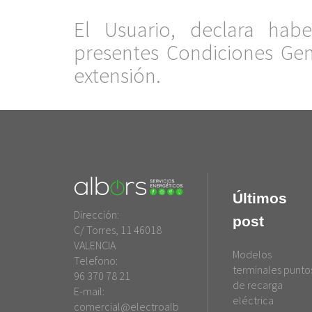
.
El Usuario, declara habe
presentes Condiciones Ge
extensión.
Últimos
Dirección:
post
C/ Torres, 11 46018
VALENCIA
Modelos
Telefono:
terminales punto
96 370 78 21
de recarga
E-mail:
eléctrica
comercial@electroalb